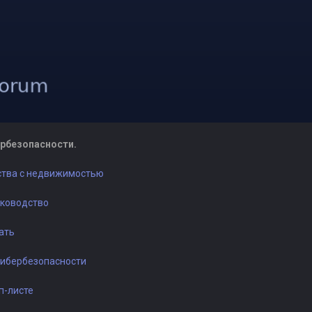
рбезопасности.
ества с недвижимостью
уководство
ать
кибербезопасности
п-листе