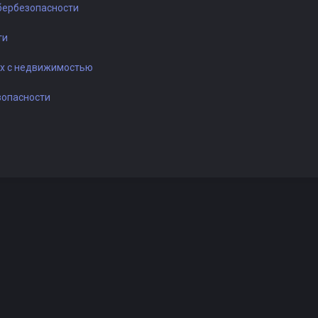
бербезопасности
ти
ках с недвижимостью
зопасности