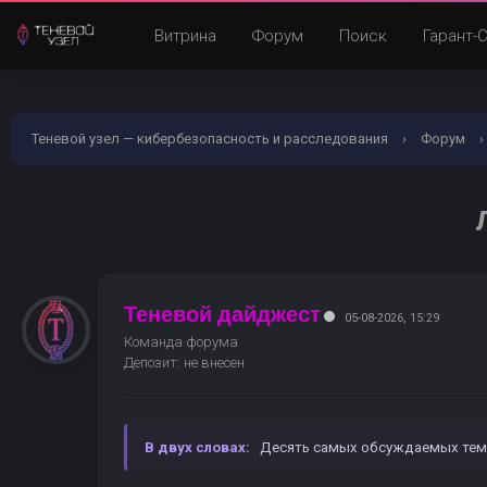
Витрина
Форум
Поиск
Гарант-
Теневой узел — кибербезопасность и расследования
›
Форум
›
Теневой дайджест
05-08-2026, 15:29
Команда форума
Депозит: не внесен
В двух словах:
Десять самых обсуждаемых тем 