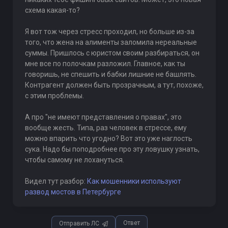
схема какая-то?
Я вот тож через стресс проходил, но больше из-за
того, что жена на алименты заломила нереальные
суммы. Пришлось с юристом своим разбираться, он
мне все по полочкам разложил. Главное, как ты
говоришь, не спешить и бабки лишние не башлять.
Контрагент должен быть прозрачным, а тут, похоже,
с этим проблемы.
А про "не имеют представления о правах", это
вообще жесть. Типа, раз человек в стрессе, ему
можно впарить что угодно? Вот это уже наглость
сука. Надо бы поподробнее про эту ловушку узнать,
чтобы самому не лохануться.
Видел тут разбор:
Как мошенники используют
развод мостов в Петербурге
Ответ
Отправить ЛС