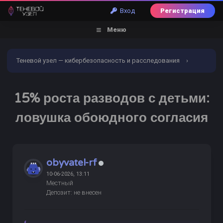
Вход
Регистрация
Меню
Теневой узел — кибербезопасность и расследования
›
Форум
›
Кибербезопасность
›
15% роста разводов с
15% роста разводов с детьми:
детьми: ловушка обоюдного согласия
ловушка обоюдного согласия
obyvatel-rf
10-06-2026, 13:11
Местный
Депозит: не внесен