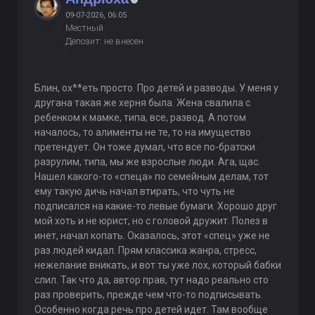
09-07-2026, 06:05
Местный
Депозит: не внесен
Блин, ох**еть просто. Про детей и разводы. У меня у
другана такая же херня была. Жена свалила с
ребенком к мамке, типа, все, развод. А потом
началось, то алименты не те, то на имущество
претендует. Он тоже думал, что все по-братски
разрулим, типа, мы же взрослые люди. Ага, щас.
Нашел какого-то «спеца» по семейным делам, тот
ему такую дичь начал втирать, что чуть не
подписался на какие-то левые бумаги. Хорошо друг
мой хоть и не юрист, но с головой дружит. Полез в
инет, начал копать. Оказалось, этот «спец» уже не
раз людей кидал. Прям классика жанра, стресс,
нежелание вникать, и вот ты уже лох, который бабки
слил. Так что да, автор прав, тут надо реально сто
раз проверить, прежде чем что-то подписывать.
Особенно когда речь про детей идет. Там вообще