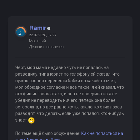
Ramir
22-07-2026, 12:27
Местный
Депозит: не внесен
Чёрт, моя мама недавно чуть не попалась на
разводилу, типа юрист по телефону ей сказал, что
нужно срочно перевести бабки на какой-то счет,
мол обоюдное согласие и все такое. я ей сказал, что
это фишинговая атака, и она не поверила но я ее
убедил не переводить ничего. теперь она более
осторожна, но все равно жуть, как легко этих лохов
разводят. что делать, если уже попался, кто-нибудь
знает
По теме ещё было обсуждение:
Как не попасться на
скам Адреналин Хаус