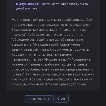
В двух словах:
Жесть, опять эти разводилы за
детей взялись.
Жесть, опять эти разводилы за детей взялись. Сам
недавно с разводом проходил, чуть не лоханулся.
Там реально, как автор пишет, "психологическая
ловушка". Тебе кажется, что все просто, типа
"обоюдное согласие", а потом тебе впаривают
всякую дичь. Мне один такой "юрист" через
фишинговый сайт пытался документы подсунуть.
Хорошо, что я в логистике, привык все
перепроверять. Эти "фишинг-атаки" и "социальная
инженерия" реально работают, когда человек в
стрессе. Особенно если "не имеют представления о
правах". Тут главное - не спешить и не верить всему,
что пишут. И бабки лишние не башлять, пока сам не
поймешь, что к чему. А то так и разводят лохов.
Ответ
Отправить ЛС