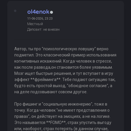
ol4enok
11-06-2026, 23:23
Местный
Депозит: не внесен
Автор, ты про "психологическую ловушку" верно
подметил. Это классический пример использования
когнитивных искажений. Когда человек в стрессе,
как после развода,он становится более уязвимым.
Мозг ищет быстрые решения, и тут вступает в игру
эффект **фрейминга**. Тебе подают ситуацию так,
будто есть простой выход, "обоюдное согласие", а
на деле подсовывают совсем другое.
Про фишинг и "социальную инженерию", тоже в
точку. Когда человек "не имеет представления о
правах", он действует на эмоциях, а не на логике.
Это называется **FOMO**, страх упустить выгоду
или, наоборот, страх потерять (в данном случае,