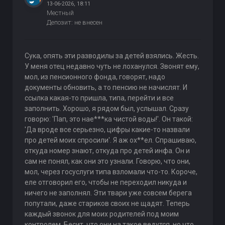
13-06-2026, 18:11
Местный
Депозит: не внесен
Сука, опять эти разводилы за детей взялись. Жесть.
У меня отец недавно чуть не лоханулся. Звонят ему,
мол, из пенсионного фонда, говорят, надо
документы обновить, а то пенсию не начислят. И
ссылка какая-то пришла, типа, перейти и все
заполнить. Хорошо, я рядом был, услышал. Сразу
говорю: 'Пап, это нае***ка чистой воды!'. Он такой:
'Да вроде все серьезно, цифры какие-то назвали
про детей моих спросили'. Я аж ох**ел. Спрашиваю,
откуда номер знают, откуда про детей инфа. Он и
сам не понял, как они это узнали. Говорю, что они,
мол, через госуслуги типа взломали что-то. Короче,
еле отговорил его, чтобы не переходил никуда и
ничего не заполнял. Эти твари уже совсем берега
попутали, даже стариков своих не щадят. Теперь
каждый звонок для моих родителей под моим
контролем. Бесит, что они на такое ведутся, но что