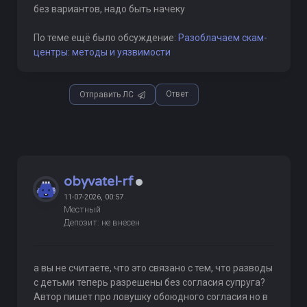
без вариантов, надо быть начеку
По теме ещё было обсуждение:
Разоблачаем скам-
центры: методы и уязвимости
Ответ
Отправить ЛС
obyvatel-rf
11-07-2026, 00:57
Местный
Депозит: не внесен
а вы не считаете, что это связано с тем, что разводы
с детьми теперь разрешены без согласия супруга?
Автор пишет про ловушку обоюдного согласия но в