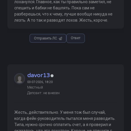
лоханулся. Главное, как ты правильно заметил, не
спешить и бабки не башлять. Пока сам не
разберешься, что к чему, лучше вообще никуда не
лезть. А то так и разводят лохов. Жесть, короче.
Ответ
Отправить ЛС
davor13
03-07-2026, 18:20
Местный
Депозит: не внесен
Жесть, действительно. У меня тож был случай,
когда фейк-руководитель пытался меня разводить.
Типа, нужно срочно оплатить счет, а я проверил и
оказалось, что это лохотрон. Короче, не спешите с