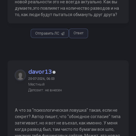
новой реальности это не всегда актуально. Как вы
думаете,это повлияет на количество разводов и на
то, как люди будут пытаться обмануть друг друга?
Ответ
Отправить ЛС
davor13
20-07-2026, 06:03
Местный
Депозит: не внесен
А что за "психологическая ловушка" такая, если не
секрет? Автор пишет, что "обоюдное согласие" типа
затягивает, но я вот не въехал, как именно. У меня
когда развод был, там чисто по бумагам все шло,
никаких тебе фишинговых сайтов. Может, это новая