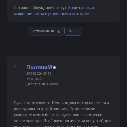
Похожее обсуждали вот тут:
Защититесь от
мошенничества с уголовными статьями
Ответ
Отправить ЛС
ПолинаМ
25-06-2026, 23:56
Местный
Депозит: не внесен
Сука, вот это жесть. Реально, как автор пишет, эти
разводилы за детей взялись. Прям в самое
уязвимое место бьют, когда человек в стрессе
после развода. Эта "психологическая ловушка", как
он назвал, это прям в точку. Сам через такое