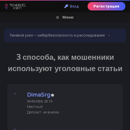
Вход
Регистрация
Меню
Теневой узел — кибербезопасность и расследования
›
Форум
›
Кибербезопасность
›
3 способа, как
3 способа, как мошенники
мошенники используют уголовные статьи
используют уголовные статьи
DimaSrg
30-05-2026, 02:15
Местный
Депозит: не внесен