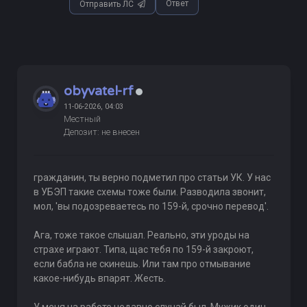
Ответ
Отправить ЛС
obyvatel-rf
11-06-2026, 04:03
Местный
Депозит: не внесен
гражданин, ты верно подметил про статьи УК. У нас
в УБЭП такие схемы тоже были. Разводила звонит,
мол, 'вы подозреваетесь по 159-й, срочно перевод'.
Ага, тоже такое слышал. Реально, эти уроды на
страхе играют. Типа, щас тебя по 159-й закроют,
если бабла не скинешь. Или там про отмывание
какое-нибудь впарят. Жесть.
У меня на работе недавно случай был. Мужик один,