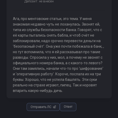
Депозит: не внесен
Ага, про ментовские статьи, это тема. У меня
знакомая недавно чуть не лоханулась. Звонят ей,
типа из службы безопасности банка. Говорят, что с
её карты пытались снять бабла, и чтоб счёт не
заблокировали, надо срочно перевести деньги на
'безопасный счёт'. Она уже почти побежала в банк, ,
но тут вспомнила, что я ей рассказывал про такие
разводы. Спросила у них, мол, а почему не звонят с
официального номера банка, а с какого-то левого?
Они там замялись, начали что-то про 'шифрование'
и 'оперативную работу'. Короче, послала их на три
буквы. Хорошо, что не успела башлять. Эти суки
реально на страхе играют, пипец. Так и норовят
впарить какую-нибудь дичь.
Ответ
Отправить ЛС