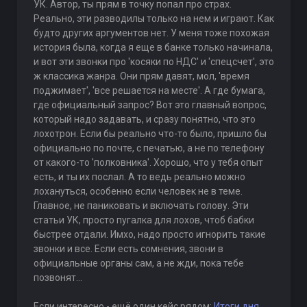
УК. Автор, ты прям в точку попал про страх.
Реально, эти разводилы только на нем и играют. Как
будто других аргументов нет. У меня тоже похожая
история была, когда я еще в банке только начинала,
и вот эти звонки про 'косяки по НДС' и 'спецсчет', это
ж классика жанра. Они прям давят, мол, 'время
поджимает', 'все решается на месте'. А где бумага,
где официальный запрос? Вот это главный вопрос,
который надо задавать, и сразу понятно, что это
лохотрон. Если бы реально что-то было, пришло бы
официально по почте, с печатью, а не по телефону
от какого-то 'полковника'. Хорошо, что у тебя опыт
есть, и ты их послал. А то ведь реально можно
лохануться, особенно если человек не в теме.
Главное, не паниковать и включать голову. Эти
статьи УК, просто пугалка для лохов, чтоб бабки
быстрее отдали. Имхо, надо просто игнорить такие
звонки и все. Если есть сомнения, звони в
официальные органы сам, а не жди, пока тебе
позвонят...
Если интересно - ещё один кейс рядом:
Итоги дня