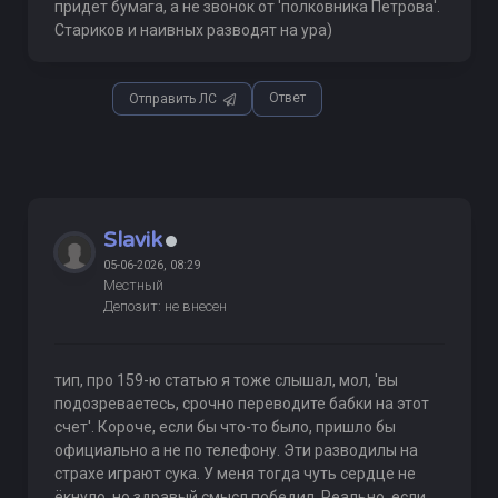
придет бумага, а не звонок от 'полковника Петрова'.
Стариков и наивных разводят на ура)
Ответ
Отправить ЛС
Slavik
05-06-2026, 08:29
Местный
Депозит: не внесен
тип, про 159-ю статью я тоже слышал, мол, 'вы
подозреваетесь, срочно переводите бабки на этот
счет'. Короче, если бы что-то было, пришло бы
официально а не по телефону. Эти разводилы на
страхе играют сука. У меня тогда чуть сердце не
ёкнуло, но здравый смысл победил. Реально, если