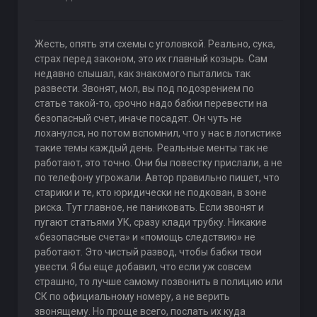
Жесть, опять эти схемы с уголовкой. Реально, сука,
страх перед законом, это их главный козырь. Сам
недавно слышал, как знакомого пытались так
развести. Звонят, мол, вы под подозрением по
статье такой-то, срочно надо бабки перевести на
безопасный счет, иначе посадят. Он чуть не
лоханулся, но потом вспомнил, что у нас в логистике
такие темы каждый день. Реальные менты так не
работают, это точно. Они бы повестку прислали, а не
по телефону угрожали. Автор правильно пишет, что
старики и те, кто юридически не подкован, в зоне
риска. Тут главное, не паниковать. Если звонят и
пугают статьями УК, сразу клади трубку. Никакие
«безопасные счета» и «помощь следствию» не
работают. Это чистый развод, чтобы бабки твои
увести. Я бы еще добавил, что если уж совсем
страшно, то лучше самому позвонить в полицию или
СК по официальному номеру, а не верить
звонящему. Но проще всего, послать их куда