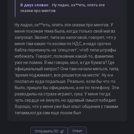
В двух словах:
Ну ладно, ох**еть, опять эти
сказки про ментов.
Ну ладно, ох**еть, опять эти сказки про ментов. У
меня похожая тема была, когда только свой магаз
запускал. Звонят, типа из налоговой, говорят, что у
меня там какие-то косяки по НДС, и надо срочно
бабла перекинуть на 'спецсчет', чтоб типа штрафы
избежать. Говорят, полковник какой-то, фамилию
уже не помню. Я им говорю, мол, а где бумага? Где
официальный запрос? Они там начали мяться, типа,
'время поджимает, все решается на месте'. Ну я и
послал их куда подальше. Реально, если бы что-то
было, пришло бы официально, а не по телефону. Эти
разводилы на страхе играют, сука. У меня тогда
чуть сердце не ёкнуло, но здравый смысл победил.
Хорошо, что у меня уже был опыт общения с такими
типами,когда сам еще лохом был
Ответ
Отправить ЛС