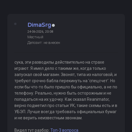
DimaSrg
24-06-2026, 20:08
Местный
Депозит: не внесен
сука, эти разводилы действительно на страхе
играют. Я имел дело с такими же, когда только
запускал свой магазин. Звонят, типа из налоговой, и
требуют срочно бабла перекинуть на 'спецсчет'. Но
если бы что-то было пришло бы официально, а не по
телефону. Реально, нужно быть осторожным и не
попадаться на их удочку. Как сказал Reanimator,
верно подметил про статьи УК, такие схемы есть и в
УБЭП. Лучше всегда требовать официальных бумаг
и не верить неизвестным звонкам.
Видел тут разбор:
Топ-3 вопроса