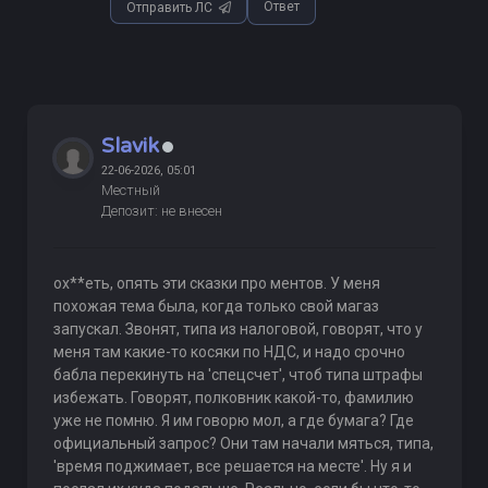
Ответ
Отправить ЛС
Slavik
22-06-2026, 05:01
Местный
Депозит: не внесен
ох**еть, опять эти сказки про ментов. У меня
похожая тема была, когда только свой магаз
запускал. Звонят, типа из налоговой, говорят, что у
меня там какие-то косяки по НДС, и надо срочно
бабла перекинуть на 'спецсчет', чтоб типа штрафы
избежать. Говорят, полковник какой-то, фамилию
уже не помню. Я им говорю мол, а где бумага? Где
официальный запрос? Они там начали мяться, типа,
'время поджимает, все решается на месте'. Ну я и