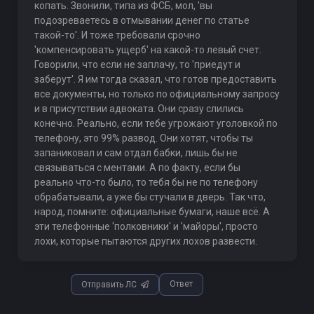
копать. Звонили, типа из ФСБ, мол, 'вы
подозреваетесь в отмывании денег по статье
такой-то'. И тоже требовали срочно
'компенсировать ущерб' на какой-то левый счет.
Говорили, что если не заплачу, то 'приедут и
заберут'. Я им тогда сказал, что готов предоставить
все документы, но только по официальному запросу
и в присутствии адвоката. Они сразу слились
конечно. Реально, если тебе угрожают уголовкой по
телефону, это 99% развод. Они хотят, чтобы ты
запаниковал и сам отдал бабки, лишь бы не
связываться с ментами. А по факту, если бы
реально что-то было, то тебя бы не по телефону
обрабатывали, а уже бы стучали в дверь. Так что,
народ, помните: официальные бумаги, наше всё. А
эти телефонные 'полковники' и 'майоры', просто
лохи, которые пытаются других лохов развести.
Ответ
Отправить ЛС