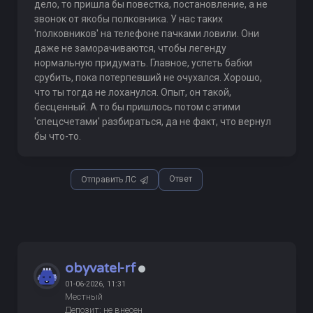
дело, то пришла бы повестка, постановление, а не
звонок от якобы полковника. У нас таких
'полковников' на телефоне пачками ловили. Они
даже не заморачиваются, чтобы легенду
нормальную придумать. Главное, успеть бабки
срубить, пока потерпевший не очухался. Хорошо,
что ты тогда не лоханулся. Опыт, он такой,
бесценный. А то бы пришлось потом с этими
'спецсчетами' разбираться, да не факт, что вернул
бы что-то.
Ответ
Отправить ЛС
obyvatel-rf
01-06-2026, 11:31
Местный
Депозит: не внесен