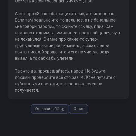
Ох**еть какой «безопасный» счет, лол.
А вот про «3 способа защититься», это интересно.
Если там реально что-то дельное, а не банальное
«не говори пароли», то скиньте ссылку, плиз. Сам
недавно с одним таким «инвестором» общался, чуть
не лоханулся. Он мне про какие-то супер-
прибыльные акции рассказывал, а сам с левой
почты писал. Хорошо, что я его на чистую воду
вывел, а то бабки бы улетели.
Так что да, просвещайтесь, народ. Не будьте
лохами, проверяйте всё сто раз. И ЛС не путайте с
публичными постами, а то реально смешно
получается.
Ответ
Отправить ЛС