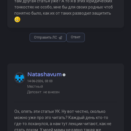
там другая статья уже? А то я в этих юридических
тонкостях не особо, мне бы для своих родных чтоб
понятно было, как их от таких разводил защитить
Ответ
Отправить ЛС
Natashavum
14-06-2026, 03:03
Местный
Депозит: не внесен
Ох, опять эти статьи УК. Ну вот честно, сколько
можно уже про это читать? Каждый день кто-то
где-то лоханулся, а нам тут лекции читают, как не
стать лохом. У моей мамы недавно такая же