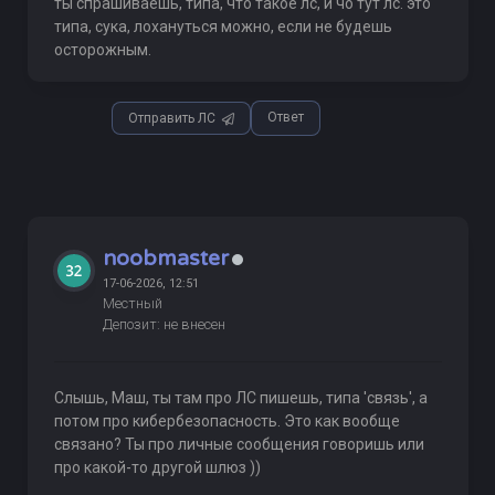
ты спрашиваешь, типа, что такое лс, и чо тут лс. это
типа, сука, лохануться можно, если не будешь
осторожным.
Ответ
Отправить ЛС
noobmaster
17-06-2026, 12:51
Местный
Депозит: не внесен
Слышь, Маш, ты там про ЛС пишешь, типа 'связь', а
потом про кибербезопасность. Это как вообще
связано? Ты про личные сообщения говоришь или
про какой-то другой шлюз ))