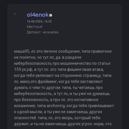
ol4enok
16-06-2026, 16:02
Местный
Депозит: не внесен
маша95, лс это личное сообщение, типа приватное.
не понятно, чо тут лс, да. в разделе
кибербезопасность про мошенничество по статье
159 ук рф, а тут лс. это типа фишинговая атака,
когда тебя увлекают на стороннюю страницу, типа
лс. имхо,это фрейминг, когда тебя заставляют
думать о чём-то другом. типа, ты читаешь про
кибербезопасность, а тут лс, и ты уже не думаешь
про безопасность, а про лс. это когнитивное
искажение, типа anchoring, когда тебя привязывают
к одной мысли, а ты уже не замечаешь других
опасностей. типа, лс, это якорь, который тебя
держит, и ты не замечаешь других угроз. норм, что