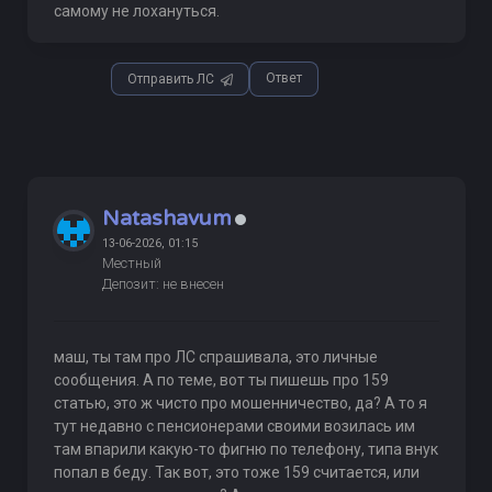
самому не лохануться.
Ответ
Отправить ЛС
Natashavum
13-06-2026, 01:15
Местный
Депозит: не внесен
маш, ты там про ЛС спрашивала, это личные
сообщения. А по теме, вот ты пишешь про 159
статью, это ж чисто про мошенничество, да? А то я
тут недавно с пенсионерами своими возилась им
там впарили какую-то фигню по телефону, типа внук
попал в беду. Так вот, это тоже 159 считается, или