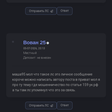
Ответ
Отправить ЛС
Вован 25
05-07-2026, 20:13
Местный
Депозит: не внесен
маша95 мол что такое лс это личное сообщение
короче можно написать автору поста в приват мол я
про ту тему где мошенничество по статье 159 ук рф
а ты там лс упомянул что это за связь.
Ответ
Отправить ЛС