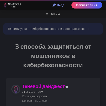
Вход
Регистрация
Меню
Теневой узел — кибербезопасность и расследования
›
Форум
›
Кибербезопасность
›
3 способа защититься
3 способа защититься от
от мошенников в кибербезопасности
мошенников в
кибербезопасности
Теневой дайджест
24-05-2026, 19:39
Команда форума
Депозит: не внесен