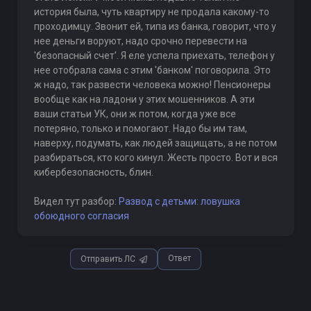
история была, чуть квартиру не продала какому-то
проходимцу. Звонит ей, типа из банка, говорит, что у
нее деньги воруют, надо срочно перевести на
'безопасный счет'. Я еле успела приехать, телефон у
нее отобрала сама с этим 'банком' поговорила. Это
ж надо, так развести человека можно! Пенсионеры
вообще как на ладони у этих мошенников. А эти
ваши статьи УК, они ж потом, когда уже все
потеряно, только и помогают. Надо бы им там,
наверху, подумать, как людей защищать, а не потом
разбираться, кто кого кинул. Жесть просто. Вот и вся
кибербезопасность, блин.
Видел тут разбор:
Развод с детьми: ловушка
обоюдного согласия
Ответ
Отправить ЛС