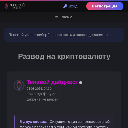
Вход
Регистрация
Меню
Теневой узел — кибербезопасность и расследования
›
Форум
›
Кибербезопасность
›
Реальные кейсы
›
Развод на криптовалюту
Развод на криптовалюту
Теневой дайджест
04-08-2026, 04:30
Команда форума
Депозит: не внесен
В двух словах:
Ситуация: один из пользователей
форума рассказал о том, как он потерял доступ к