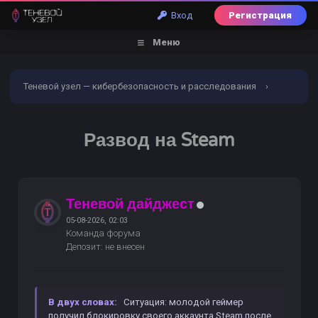
Вход
Регистрация
Меню
Теневой узел — кибербезопасность и расследования
›
Форум
›
Кибербезопасность
›
Реальные кейсы
›
Развод на Steam
Развод на Steam
Теневой дайджест
05-08-2026, 02:03
Команда форума
Депозит: не внесен
В двух словах:
Ситуация: молодой геймер
получил блокировку своего аккаунта Steam после