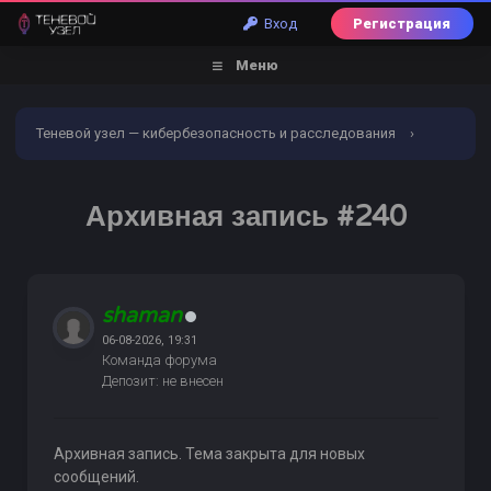
Вход
Регистрация
Меню
Теневой узел — кибербезопасность и расследования
›
Форум
›
Обналичивание | Заливы | Дебетовые карты
›
Архивная запись #240
Услуги обналичивания и заливов
›
Архивная запись #240
shaman
06-08-2026, 19:31
Команда форума
Депозит: не внесен
Архивная запись. Тема закрыта для новых
сообщений.