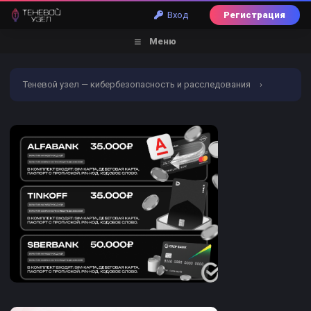
Вход
Регистрация
Меню
Теневой узел — кибербезопасность и расследования
›
Форум
›
Обналичивание | Заливы | Дебетовые карты
›
Услуги обналичивания и заливов