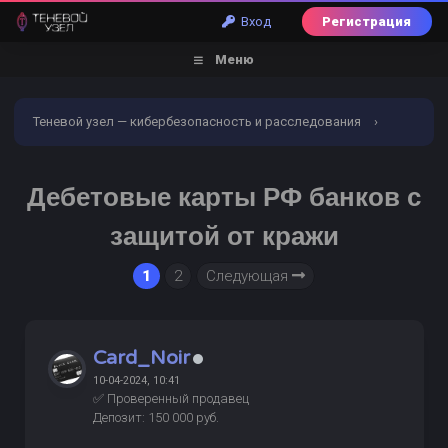
Вход
Регистрация
Меню
Теневой узел — кибербезопасность и расследования
›
Форум
›
Обналичивание | Заливы | Дебетовые карты
›
Дебетовые карты РФ банков с
Дебетовые карты готовые и на заказ
›
защитой от кражи
ВАЖНО
ПРОВЕРЕНО
Дебетовые карты РФ банков с
1
2
Следующая
защитой от кражи
Card_Noir
10-04-2024, 10:41
✅ Проверенный продавец
Депозит: 150 000 руб.