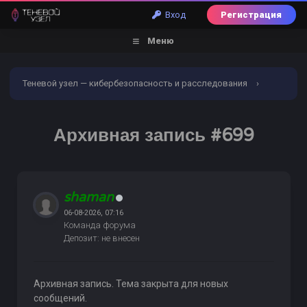
Вход
Регистрация
Меню
Теневой узел — кибербезопасность и расследования
›
Форум
›
Обналичивание | Заливы | Дебетовые карты
›
Архивная запись #699
Услуги обналичивания и заливов
›
Архивная запись #699
shaman
06-08-2026, 07:16
Команда форума
Депозит: не внесен
Архивная запись. Тема закрыта для новых
сообщений.