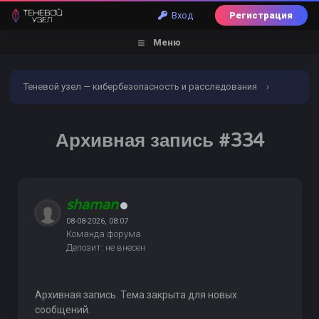
Вход
Регистрация
Меню
Теневой узел — кибербезопасность и расследования
›
Форум
›
Обналичивание | Заливы | Дебетовые карты
›
Архивная запись #334
Услуги обналичивания и заливов
›
Архивная запись #334
shaman
08-08-2026, 08:07
Команда форума
Депозит: не внесен
Архивная запись. Тема закрыта для новых
сообщений.