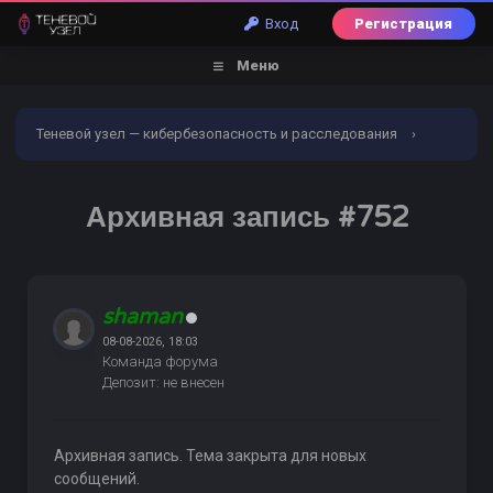
Вход
Регистрация
Меню
Теневой узел — кибербезопасность и расследования
›
Форум
›
Обналичивание | Заливы | Дебетовые карты
›
Архивная запись #752
Услуги обналичивания и заливов
›
Архивная запись #752
shaman
08-08-2026, 18:03
Команда форума
Депозит: не внесен
Архивная запись. Тема закрыта для новых
сообщений.