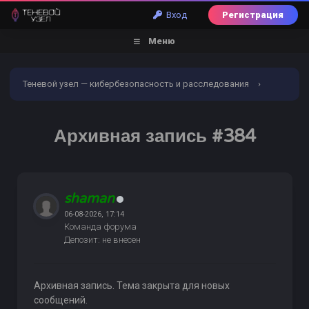
Вход
Регистрация
Меню
Теневой узел — кибербезопасность и расследования
›
Форум
›
Обналичивание | Заливы | Дебетовые карты
›
Архивная запись #384
Услуги обналичивания и заливов
›
Архивная запись #384
shaman
06-08-2026, 17:14
Команда форума
Депозит: не внесен
Архивная запись. Тема закрыта для новых
сообщений.