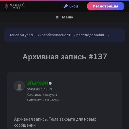
Вход
Регистрация
Меню
Теневой узел — кибербезопасность и расследования
›
Форум
›
Пробив по БД
›
Банковский пробив
›
Архивная запись #137
Архивная запись #137
shaman
04-08-2026, 12:59
Команда форума
Депозит: не внесен
Архивная запись. Тема закрыта для новых
сообщений.