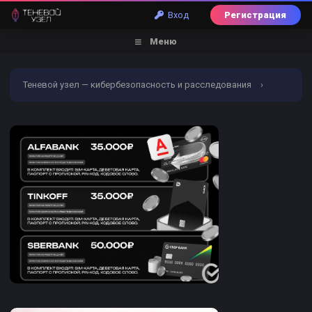
Вход
Регистрация
Меню
Теневой узел — кибербезопасность и расследования
›
Форум
›
Пробив по БД
›
Банковский пробив