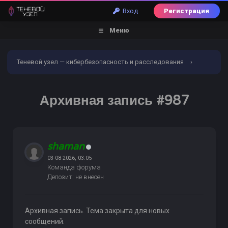
Вход
Регистрация
Меню
Теневой узел — кибербезопасность и расследования
›
Форум
›
Пробив по БД
›
Банковский пробив
›
Архивная запись #987
Архивная запись #987
shaman
03-08-2026, 03:05
Команда форума
Депозит: не внесен
Архивная запись. Тема закрыта для новых
сообщений.