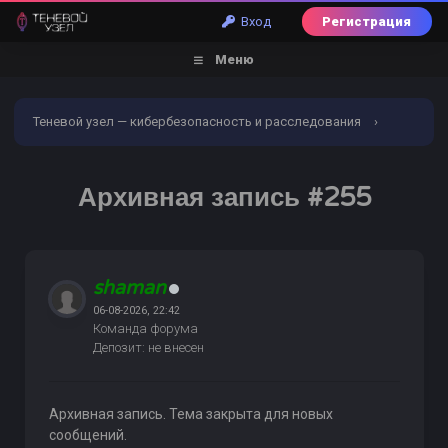
Вход
Регистрация
Меню
Теневой узел — кибербезопасность и расследования
›
Форум
›
Пробив по БД
›
Банковский пробив
›
Архивная запись #255
Архивная запись #255
shaman
06-08-2026, 22:42
Команда форума
Депозит: не внесен
Архивная запись. Тема закрыта для новых
сообщений.