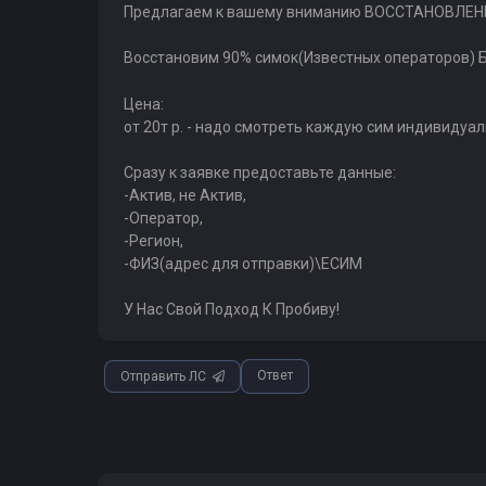
Предлагаем к вашему вниманию ВОССТАНОВЛЕН
Восстановим 90% симок(Известных операторов) 
Цена:
от 20т р. - надо смотреть каждую сим индивидуа
Сразу к заявке предоставьте данные:
-Актив, не Актив,
-Оператор,
-Регион,
-ФИЗ(адрес для отправки)\ЕСИМ
У Нас Свой Подход К Пробиву!
Ответ
Отправить ЛС