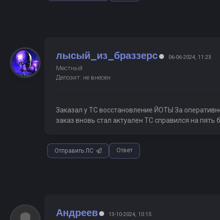
лысый_из_браззерс
06-06-2024, 11:23
Местный
Депозит: не внесен
Заказал у ТС восстановление ЙОТЫ За оперативно
заказ вновь стал актуален ТС справился на пять
Ответ
Отправить ЛС
Андреев
13-10-2024, 10:15