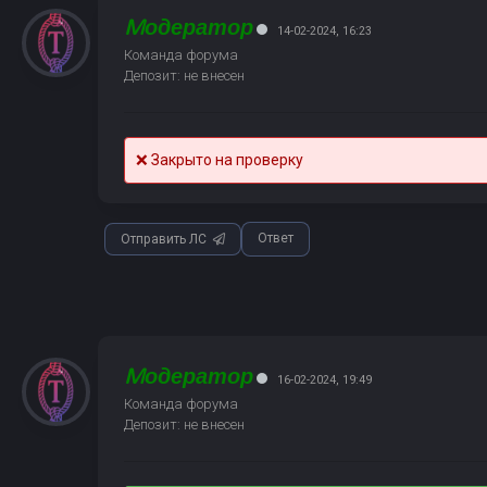
Mодератор
14-02-2024, 16:23
Команда форума
Депозит: не внесен
❌ Закрыто на проверку
Ответ
Отправить ЛС
Mодератор
16-02-2024, 19:49
Команда форума
Депозит: не внесен