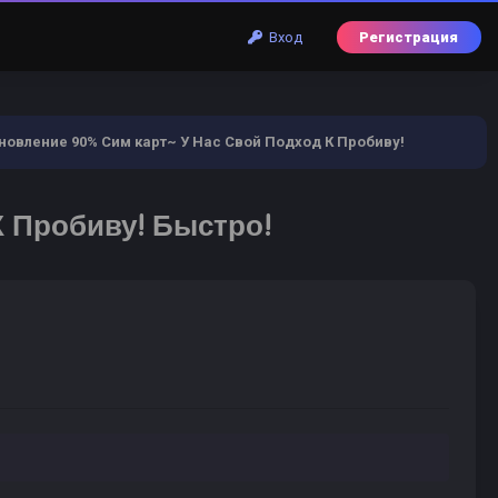
Вход
Регистрация
овление 90% Сим карт~ У Нас Свой Подход К Пробиву!
 Пробиву! Быстро!