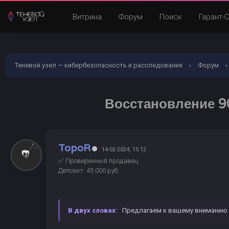
Витрина
Форум
Поиск
Гарант-
Теневой узел — кибербезопасность и расследования
›
Форум
›
Быстро!
Восстановление 9
TopoR
14-02-2024, 15:12
✅ Проверенный продавец
Депозит: 45 000 руб.
В двух словах:
Предлагаем к вашему внимани