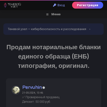
Вход
Регистрация
Меню
Теневой узел — кибербезопасность и расследования
›
Форум
›
Торговый раздел
›
Документы
›
Продам нотариальные бланки
ПРОВЕРЕНО
Продам нотариальные бланки единого
единого образца (ЕНБ)
образца (ЕНБ) типография, оригинал.
типография, оригинал.
Pervuhin
21-05-2024, 13:46
✅ Проверенный продавец
Депозит: 50 000 руб.