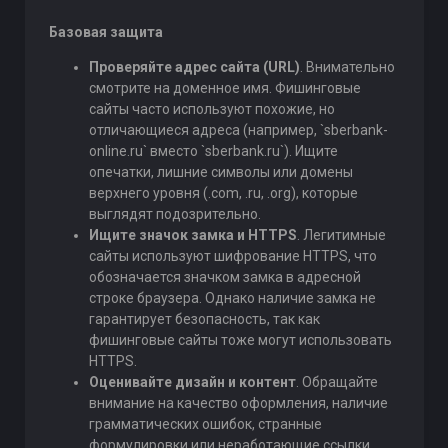
Базовая защита
Проверяйте адрес сайта (URL)
. Внимательно
смотрите на доменное имя. Фишинговые
сайты часто используют похожие, но
отличающиеся адреса (например, `sberbank-
online.ru` вместо `sberbank.ru`). Ищите
опечатки, лишние символы или домены
верхнего уровня (.com, .ru, .org), которые
выглядят подозрительно.
Ищите значок замка и HTTPS
. Легитимные
сайты используют шифрование HTTPS, что
обозначается значком замка в адресной
строке браузера. Однако наличие замка не
гарантирует безопасность, так как
фишинговые сайты тоже могут использовать
HTTPS.
Оценивайте дизайн и контент
. Обращайте
внимание на качество оформления, наличие
грамматических ошибок, странные
формулировки или неработающие ссылки.