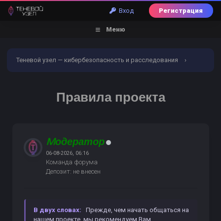
Вход
Регистрация
Меню
Теневой узел — кибербезопасность и расследования
›
Форум
›
Обналичивание | Заливы | Дебетовые карты
›
Правила проекта
Правила проекта
Mодератор
06-08-2026, 06:16
Команда форума
Депозит: не внесен
В двух словах:
Прежде, чем начать общаться на
нашем проекте, мы рекомендуем Вам