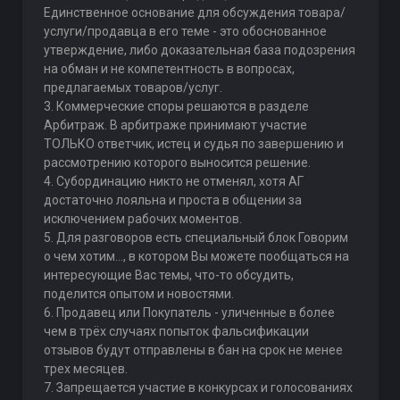
Единственное основание для обсуждения товара/
услуги/продавца в его теме - это обоснованное
утверждение, либо доказательная база подозрения
на обман и не компетентность в вопросах,
предлагаемых товаров/услуг.
3. Коммерческие споры решаются в разделе
Арбитраж. В арбитраже принимают участие
ТОЛЬКО ответчик, истец и судья по завершению и
рассмотрению которого выносится решение.
4. Субординацию никто не отменял, хотя АГ
достаточно лояльна и проста в общении за
исключением рабочих моментов.
5. Для разговоров есть специальный блок Говорим
о чем хотим..., в котором Вы можете пообщаться на
интересующие Вас темы, что-то обсудить,
поделится опытом и новостями.
6. Продавец или Покупатель - уличенные в более
чем в трёх случаях попыток фальсификации
отзывов будут отправлены в бан на срок не менее
трех месяцев.
7. Запрещается участие в конкурсах и голосованиях