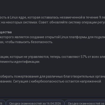
сть в Linux ядре, которая оставалась незамеченной в течение 9 
на некоторых системах. Совет: обновляйте систему операции регу
бщества
лью которого является создание открытой Linux платформы для под
ах, чтобы повысить безопасность.
ации, которые не управляются, теперь составляют 57% от всех э
 элементы идентификации.
собирать пожертвования для различных благотворительных органи
ованиях. Ситуация с кибербезопасностью остается напряженной.
26
Сводка скам-новостей за 16.04.2026
Сводка скам-новостей за 