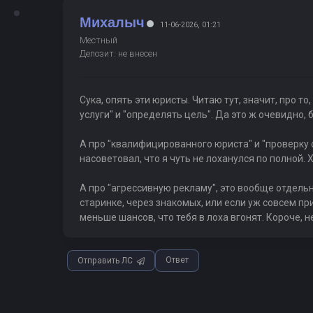
Михалыч
11-06-2026, 01:21
Местный
Депозит: не внесен
Сука, опять эти юристы. Читаю тут, значит, про то
услуги" и "определять цель". Да это ж очевидно, 
А про "квалифицированного юриста" и "проверку от
насоветовал, что я чуть не лоханулся по полной. 
А про "агрессивную рекламу", это вообще отдельн
старинке, через знакомых, или если уж совсем пр
меньше шансов, что тебя в лоха вгонят. Короче, 
Ответ
Отправить ЛС