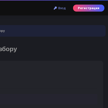
Вход
Регистрация
ору
збору