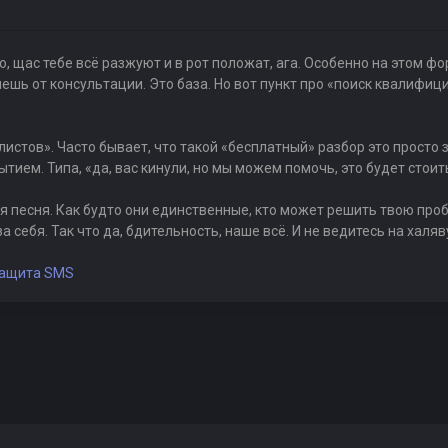
но, щас тебе всё разжуют и в рот положат, ага. Особенно на этом 
ешь от консультации. Это база. Но вот пункт про «поиск квалифиц
листов». Часто бывает, что такой «бесплатный» разбор это просто 
тием. Типа, «да, вас кинули, но мы можем помочь, это будет стоить
я песня. Как будто они единственные, кто может решить твою проб
а себя. Так что да, бдительность, наше всё. И не ведитесь на халя
ащита SMS