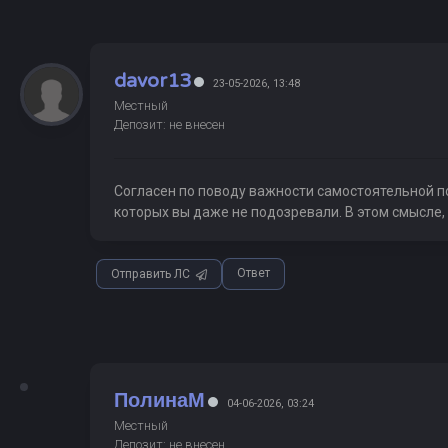
davor13
23-05-2026, 13:48
Местный
Депозит: не внесен
Согласен по поводу важности самостоятельной п
которых вы даже не подозревали. В этом смысле,
Ответ
Отправить ЛС
ПолинаМ
04-06-2026, 03:24
Местный
Депозит: не внесен