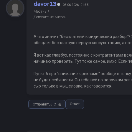
davor13
05-06-2026, 01:35
Местный
Депозит: не внесен
А что значит "бесплатный юридический разбор"? Э
обещает бесплатную первую консультацию, а пот
Я вот как главбух, постоянно с контрагентами вся
начинаю проверять. Тут тоже самое, имхо. Если те
Пункт 6 про "внимание к рекламе" вообще в точку
не будет себя вести. Он тебе всё по полочкам ра
сыр только в мышеловке, как говорится.
Ответ
Отправить ЛС