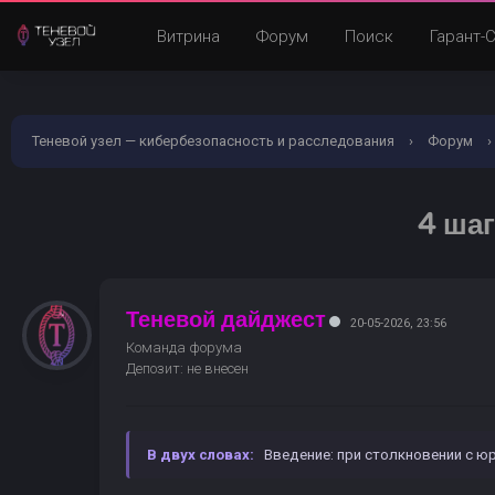
Витрина
Форум
Поиск
Гарант-
Теневой узел — кибербезопасность и расследования
›
Форум
›
4 ша
Теневой дайджест
20-05-2026, 23:56
Команда форума
Депозит: не внесен
В двух словах:
Введение: при столкновении с 