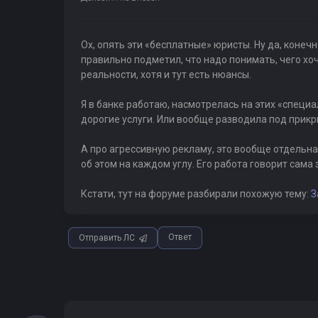
Ох, опять эти «бесплатные» юристы. Ну да, конеч
правильно подметил, что надо понимать, чего хоч
реальности, хотя и тут есть нюансы.
Я в банке работаю, насмотрелась на этих «специа
дорогие услуги. Или вообще разводила под прикры
А про агрессивную рекламу, это вообще отдельна
об этом на каждом углу. Его работа говорит сама з
Кстати, тут на форуме разбирали похожую тему:
З
Ответ
Отправить ЛС