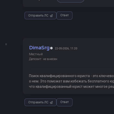
Ответ
Отправить ЛС
DimaSrg
22-05-2026, 11:20
Местный
Депозит: не внесен
Поиск квалифицированного юриста - это ключево
о нем. Это поможет вам избежать бесплатного ю
что квалифицированный юрист может многое реши
Ответ
Отправить ЛС