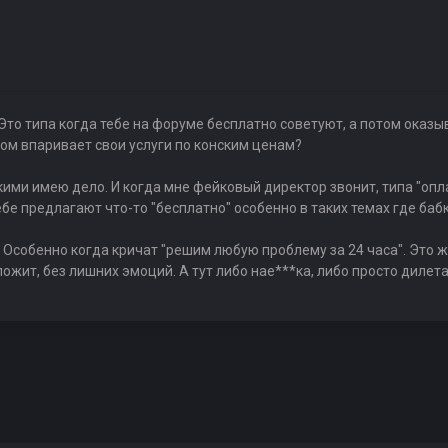
то типа когда тебе на форуме бесплатно советуют, а потом оказыв
ом впаривает свои услуги по конским ценам?
кими имею дело. И когда мне фейковый директор звонит, типа "опла
бе предлагают что-то "бесплатно" особенно в таких темах где бабки
. Особенно когда кричат "решим любую проблему за 24 часа". Это ж
зложит, без лишних эмоций. А тут либо нае***ка, либо просто дилет