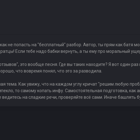
, как не попасть на "бесплатный" разбор. Автор, ты прям как батя м
братцы! Если тебе надо бабки вернуть, а ты ему про моральный уще
зывов", это вообще песня. Где вы таких находите? Я вот один раз 
Хорошо, что вовремя понял, что это за разводила.
ая тема. Как увижу, что на каждом углу кричат "решим любую пробл
ипекло, то самому копать инфу. Самостоятельная подготовка, как а
не ведитесь на сладкие речи, проверяйте всё сами. Иначе башлять б