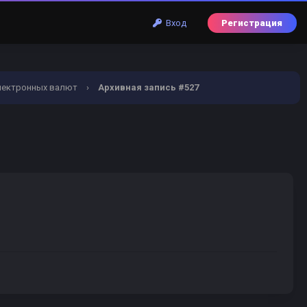
Вход
Регистрация
лектронных валют
›
Архивная запись #527