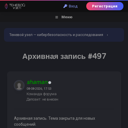
Вход
Регистрация
Меню
Теневой узел — кибербезопасность и расследования
›
Форум
›
Обналичивание | Заливы | Дебетовые карты
›
Архивная запись #497
Покупка и продажа электронных валют
›
Архивная
запись #497
shaman
08-08-2026, 17:53
Команда форума
Депозит: не внесен
Архивная запись. Тема закрыта для новых
сообщений.