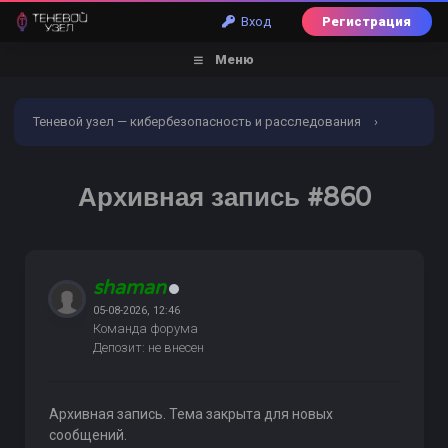
Вход
Регистрация
Меню
Теневой узел — кибербезопасность и расследования
›
Форум
›
Обналичивание | Заливы | Дебетовые карты
›
Архивная запись #860
Дебетовые карты готовые и на заказ
›
Архивная запись
#860
shaman
05-08-2026, 12:46
Команда форума
Депозит: не внесен
Архивная запись. Тема закрыта для новых
сообщений.