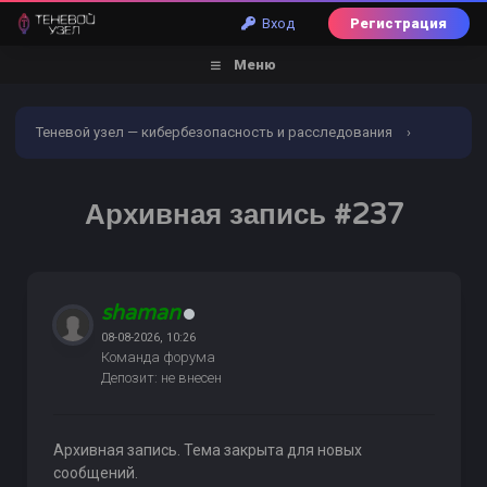
Вход
Регистрация
Меню
Теневой узел — кибербезопасность и расследования
›
Форум
›
Обналичивание | Заливы | Дебетовые карты
›
Архивная запись #237
Дебетовые карты готовые и на заказ
›
Архивная запись
#237
shaman
08-08-2026, 10:26
Команда форума
Депозит: не внесен
Архивная запись. Тема закрыта для новых
сообщений.