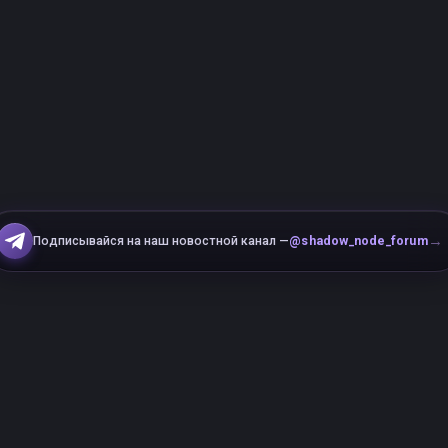
→
Подписывайся на наш новостной канал —
@shadow_node_forum