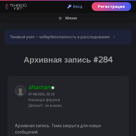
Вход
Регистрация
Меню
Теневой узел — кибербезопасность и расследования
›
Форум
›
Торговый раздел
›
Всякое разное и услуги
›
Архивная запись #284
Архивная запись #284
shaman
07-08-2026, 02:23
Команда форума
Депозит: не внесен
Архивная запись. Тема закрыта для новых
сообщений.