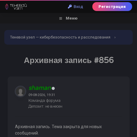
Вход
Регистрация
Меню
Теневой узел — кибербезопасность и расследования
›
Форум
›
Торговый раздел
›
Всякое разное и услуги
›
Архивная запись #856
Архивная запись #856
shaman
09-08-2026, 19:31
Команда форума
Депозит: не внесен
Архивная запись. Тема закрыта для новых
сообщений.