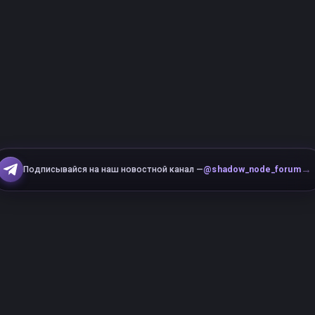
→
Подписывайся на наш новостной канал —
@shadow_node_forum