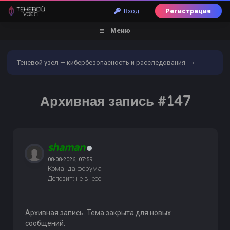
Вход
Регистрация
Меню
Теневой узел — кибербезопасность и расследования
›
Форум
›
Торговый раздел
›
Всякое разное и услуги
›
Архивная запись #147
Архивная запись #147
shaman
08-08-2026, 07:59
Команда форума
Депозит: не внесен
Архивная запись. Тема закрыта для новых
сообщений.