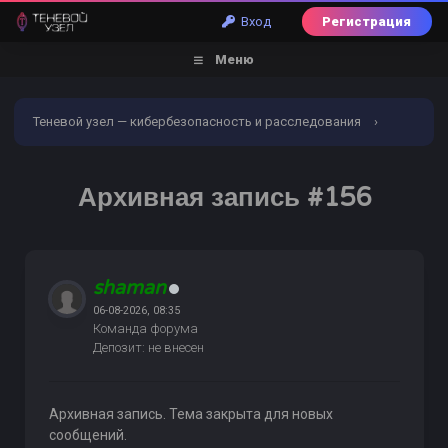
Вход
Регистрация
Меню
Теневой узел — кибербезопасность и расследования
›
Форум
›
Торговый раздел
›
Всякое разное и услуги
›
Архивная запись #156
Архивная запись #156
shaman
06-08-2026, 08:35
Команда форума
Депозит: не внесен
Архивная запись. Тема закрыта для новых
сообщений.