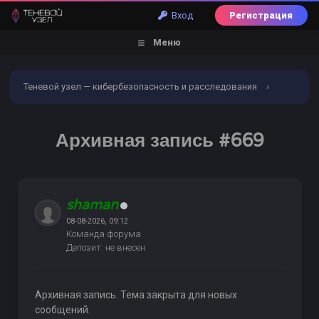
Вход
Регистрация
Меню
Теневой узел — кибербезопасность и расследования
›
Форум
›
Торговый раздел
›
Всякое разное и услуги
›
Архивная запись #669
Архивная запись #669
shaman
08-08-2026, 09:12
Команда форума
Депозит: не внесен
Архивная запись. Тема закрыта для новых
сообщений.