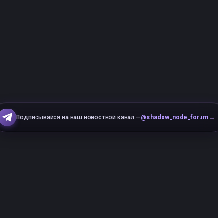
→
Подписывайся на наш новостной канал —
@shadow_node_forum