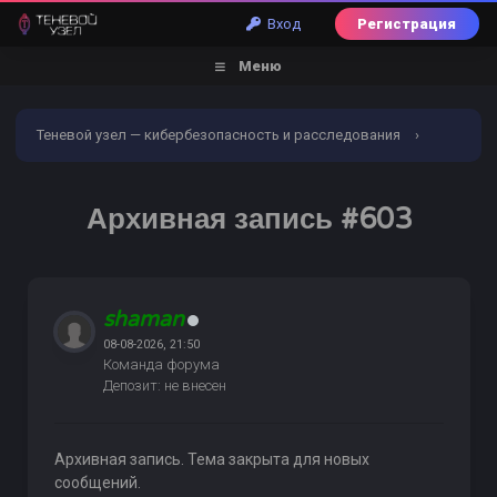
Вход
Регистрация
Меню
Теневой узел — кибербезопасность и расследования
›
Форум
›
Торговый раздел
›
Отели/Билеты/Такси/
Архивная запись #603
Цветы
›
Архивная запись #603
shaman
08-08-2026, 21:50
Команда форума
Депозит: не внесен
Архивная запись. Тема закрыта для новых
сообщений.