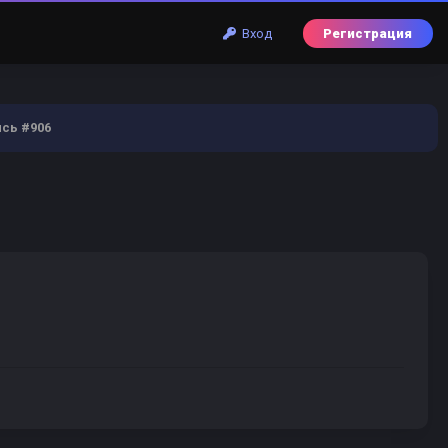
Вход
Регистрация
сь #906