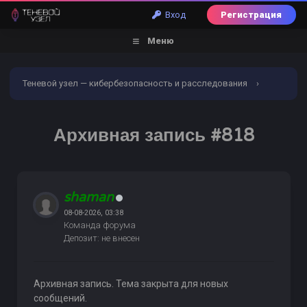
Вход
Регистрация
Меню
Теневой узел — кибербезопасность и расследования
›
Форум
›
Торговый раздел
›
Восстановление сим
›
Архивная запись #818
Архивная запись #818
shaman
08-08-2026, 03:38
Команда форума
Депозит: не внесен
Архивная запись. Тема закрыта для новых
сообщений.