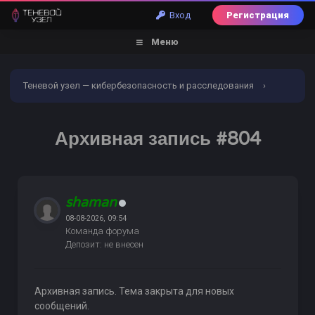
Вход
Регистрация
Меню
Теневой узел — кибербезопасность и расследования
›
Форум
›
Торговый раздел
›
Восстановление сим
›
Архивная запись #804
Архивная запись #804
shaman
08-08-2026, 09:54
Команда форума
Депозит: не внесен
Архивная запись. Тема закрыта для новых
сообщений.