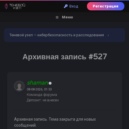
Вход
Регистрация
Меню
Теневой узел — кибербезопасность и расследования
›
Форум
›
Торговый раздел
›
Телефония: sip, sim,
Архивная запись #527
роутеры, флуд, подмена
›
Архивная запись #527
shaman
08-08-2026, 01:53
Команда форума
Депозит: не внесен
Архивная запись. Тема закрыта для новых
сообщений.