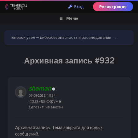
Вход
Регистрация
Меню
Теневой узел — кибербезопасность и расследования
›
Форум
›
Торговый раздел
›
Телефония: sip, sim,
Архивная запись #932
роутеры, флуд, подмена
›
Архивная запись #932
shaman
06-08-2026, 15:34
Команда форума
Депозит: не внесен
Архивная запись. Тема закрыта для новых
сообщений.