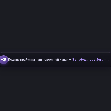
→
Подписывайся на наш новостной канал —
@shadow_node_forum