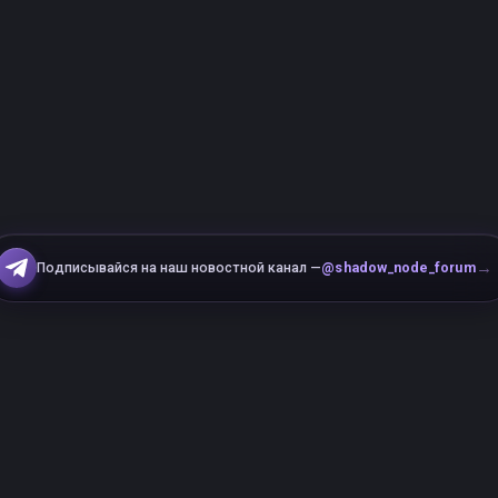
→
Подписывайся на наш новостной канал —
@shadow_node_forum