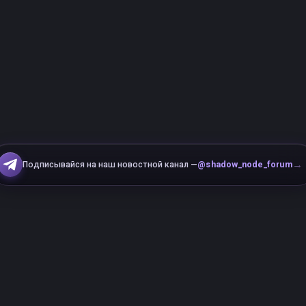
→
Подписывайся на наш новостной канал —
@shadow_node_forum