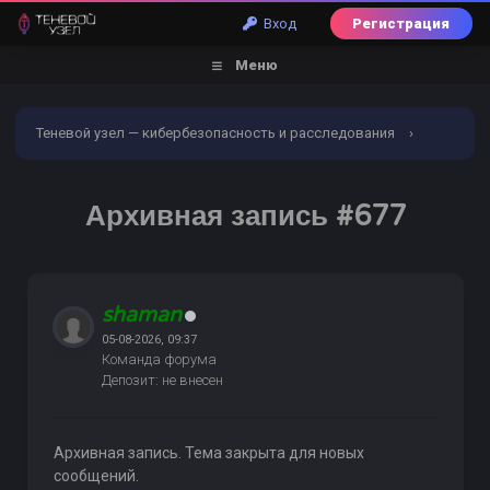
Вход
Регистрация
Меню
Теневой узел — кибербезопасность и расследования
›
Форум
›
Торговый раздел
›
Криптовалюты
›
Архивная запись #677
Архивная запись #677
shaman
05-08-2026, 09:37
Команда форума
Депозит: не внесен
Архивная запись. Тема закрыта для новых
сообщений.