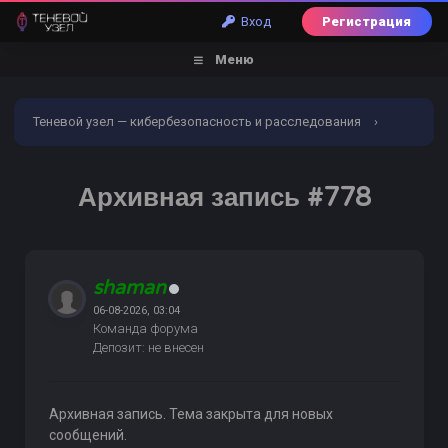
Вход
Регистрация
Меню
Теневой узел — кибербезопасность и расследования
›
Форум
›
Пробив по БД
›
Пробив кредитной истории
Архивная запись #778
›
Архивная запись #778
shaman
06-08-2026, 03:04
Команда форума
Депозит: не внесен
Архивная запись. Тема закрыта для новых
сообщений.