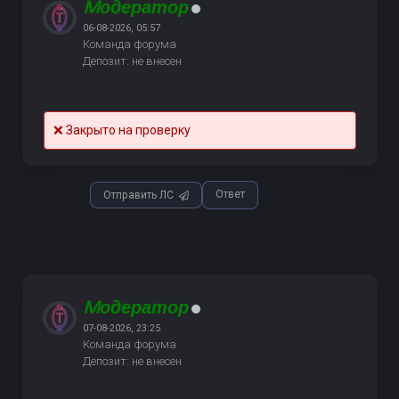
Mодератор
06-08-2026, 05:57
Команда форума
Депозит: не внесен
❌ Закрыто на проверку
Ответ
Отправить ЛС
Mодератор
07-08-2026, 23:25
Команда форума
Депозит: не внесен