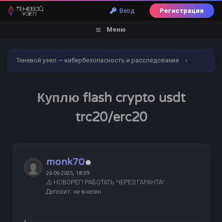
Вход
Регистрация
Меню
Теневой узел — кибербезопасность и расследования
›
Форум
›
Обналичивание | Заливы | Дебетовые карты
›
Куплю flash crypto usdt
Покупка и продажа электронных валют
›
ИЩУ
Куплю
trc20/erc20
flash crypto usdt trc20/erc20
monk70
26-06-2025, 18:39
⚠️ НОВОРЕГ! РАБОТАТЬ ЧЕРЕЗ ГАРАНТА!
Депозит: не внесен