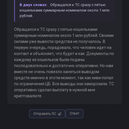
В двух словах:
Обращался к ТС сразу с пятью
кошельками суммарным номиналом около 1 млн
рублей.
Обращался к ТС сразу с пятью кошельками
суммарным номиналом около 1 млн рублей. Своими
силами уже вывести средства не получалось. В
первую очередь, порадовало, что человек идет на
контакт и объясняет, что будет и как. Документы по
каждому из кошельков были поданы
последовательно и достаточно оперативно. Но нам
вместе не очень повезло заняться выводом
средств именно в этотм момент, так как киви попал
по ограничения ЦБ. Все выводы они заморозили. ТС
оперативно сделал выплату в нужной мне
криптовалюте.
Ответ
Отправить ЛС