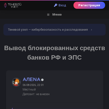
Вход
Регистрация
Меню
Теневой узел — кибербезопасность и расследования
›
Форум
›
Обналичивание | Заливы | Дебетовые карты
›
Вывод блокированных средств
Услуги обналичивания и заливов
›
банков РФ и ЭПС
ВАЖНО
ПРОВЕРЕНО
Вывод блокированных средств
банков РФ и ЭПС
AЛЕNA
06-08-2026, 22:01
Местный
Депозит: не внесен