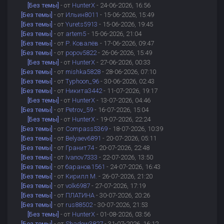
[Без темы]
- от
HunterX
- 24-06-2026, 16:56
[Без темы]
- от
Ильин8011
- 15-06-2026, 15:49
[Без темы]
- от
Yurets5913
- 15-06-2026, 19:45
[Без темы]
- от
artem5
- 15-06-2026, 21:04
[Без темы]
- от
Р. Ковалёв
- 17-06-2026, 09:47
[Без темы]
- от
popov5822
- 26-06-2026, 15:49
[Без темы]
- от
HunterX
- 27-06-2026, 00:33
[Без темы]
- от
mishka5828
- 28-06-2026, 07:10
[Без темы]
- от
Typhoon_96
- 30-06-2026, 02:43
[Без темы]
- от
Никита3442
- 11-07-2026, 19:17
[Без темы]
- от
HunterX
- 13-07-2026, 04:46
[Без темы]
- от
Petrov_59
- 16-07-2026, 15:04
[Без темы]
- от
HunterX
- 19-07-2026, 22:24
[Без темы]
- от
Compass5369
- 18-07-2026, 10:39
[Без темы]
- от
Belyaev6891
- 20-07-2026, 05:11
[Без темы]
- от
Гранит74
- 20-07-2026, 22:48
[Без темы]
- от
Ivanov7333
- 22-07-2026, 13:50
[Без темы]
- от
баранов1561
- 24-07-2026, 16:43
[Без темы]
- от
Кирилл М.
- 26-07-2026, 21:20
[Без темы]
- от
volk6987
- 27-07-2026, 17:19
[Без темы]
- от
ПЛАТИНА
- 30-07-2026, 20:26
[Без темы]
- от
rus88502
- 30-07-2026, 21:53
[Без темы]
- от
HunterX
- 01-08-2026, 03:56
[Без темы]
- от
Shadow3827
- 31-07-2026, 16:12