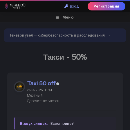
Вход
Регистрация
Меню
Теневой узел — кибербезопасность и расследования
›
Форум
›
Торговый раздел
›
Отели/Билеты/Такси/
Такси - 50%
Цветы
›
ПРОВЕРЕНО
Такси - 50%
Taxi 50 off
26-05-2025, 11:41
Местный
Депозит: не внесен
В двух словах:
Всем привет!