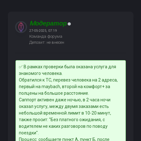
Mодератор
27-05-2025, 07:19
Команда форума
Депозит: не внесен
✅ В рамках проверки была оказана услуга для
знакомого человека.
Обратился к ТС, перевез человека на 2 адреса,
первый на maybach, второй на комфорт+ за
полцены на большое расстояние.
Саппорт активен даже ночью, в 2 часа ночи
оказал услугу, между двумя заказами есть
небольшой временной лимит в 10-20 минут,
также просит: "Без платного ожидания, с
водителем не каких разговоров по поводу
поездки".
Процесс: сообщаете пункт А, пункт Б, после