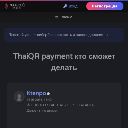
Вход
Регистрация
Меню
Теневой узел — кибербезопасность и расследования
›
Форум
›
Торговый раздел
›
Отели/Билеты/Такси/
ThaiQR payment кто сможет
Цветы
›
ИЩУ
ThaiQR payment кто сможет делать
делать
Ktenpo
25-06-2025, 15:40
⚠️ НОВОРЕГ! РАБОТАТЬ ЧЕРЕЗ ГАРАНТА!
Депозит: не внесен